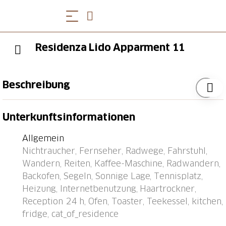
Residenza Lido Apparment 11
Beschreibung
Locarno: Grosses, komfortables Appartementhaus
Unterkunftsinformationen
"Residenza Lido", auf 6 Stockwerken, umgeben von
Bäumen und Wiesen. Am Ortsrand, 1.8 km vom
Allgemein
Zentrum von Piazza Grande, sonnige Lage, exzellente
Nichtraucher, Fernseher, Radwege, Fahrstuhl,
Lage: Absolut zentral und dennoch ruhig, 50 m vom
Wandern, Reiten, Kaffee-Maschine, Radwandern,
See, im Grünen. Im Hause: Empfang, Aufenthaltsraum,
Backofen, Segeln, Sonnige Lage, Tennisplatz,
Fahrstuhl, Dachterrasse, Zentralheizung. Zufahrt bis
Heizung, Internetbenutzung, Haartrockner,
zum Haus. Öffentliche Parkplätze 100 m auf der
Reception 24 h, Ofen, Toaster, Teekessel, kitchen,
Strasse extra. Einkaufsgeschäft 1.1 km,
fridge, cat_of_residence
Lebensmittelgeschäft 1.1 km, Restaurant, Café 80 m,