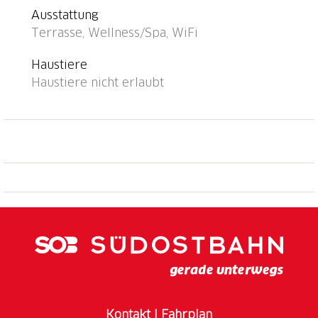
Zentrum zu Fuss in 15 Minuten erreichbar,
Ausstattung
Bushaltestelle "Linie 3 + 4" 50 m, Bahnstation
Terrasse, Wellness/Spa, WiFi
"Locarno SBB-CFF" 3 km, Freibad, Hallenbad 50 m,
Thermalbad "Termali & Salini" 80 m, Strandbad 50
Haustiere
m. Golfplatz (18 Loch) 6 km, Tennis 400 m, Minigolf 2
Haustiere nicht erlaubt
km, Wanderwege ab Haus 50 m. Bekannte Seen in
der Umgebung sind gut erreichbar: Lago Maggiore,
Lago di Lugano, Lago di Como. Wandergebiete:
Cardada, Monte Verità, Centovalli, Vallemaggia, Valle
Onsernone, Valle Verzasca. Bitte beachten: Für
Kleinkinder nicht geeignet nicht geeignet für Kinder
unter 14 Jahren. Die Schlüsselübergabe findet bei
der Agentur Interhome in Locarno (1km) statt.
Ferienwohnung Ref. CH6600.410 befindet sich auf
dem gleichen Grundstück.
Kontakt
I
Fahrplan