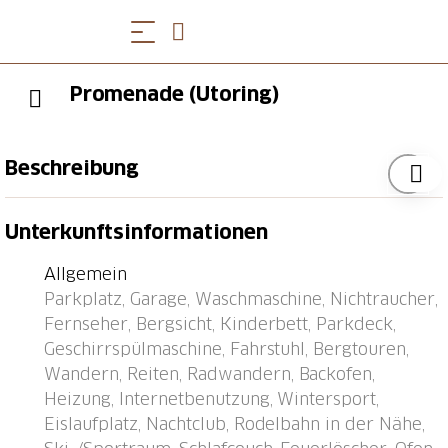
Promenade (Utoring)
Beschreibung
Appartementhaus "Promenade (Utoring)". Im Ort, 500
Unterkunftsinformationen
m vom Zentrum, ruhige Lage. Im Hause:
Aufenthaltsraum, Tischtennis, Kiosk, Fahrstuhl,
Allgemein
Skiraum, Zentralheizung, Waschmaschine (zur
Parkplatz, Garage, Waschmaschine, Nichtraucher,
Mitbenutzung). Zufahrt bis zum Haus (Bergstrasse).
Fernseher, Bergsicht, Kinderbett, Parkdeck,
Im Winter bitte Schneeketten mitbringen, im Winter
Geschirrspülmaschine, Fahrstuhl, Bergtouren,
4x4 empfohlen. Parkplatz (beschränkte Anzahl,
Wandern, Reiten, Radwandern, Backofen,
extra) beim Haus, Gemeinschaftsgarage (extra),
Heizung, Internetbenutzung, Wintersport,
öffentliches Parkhaus in 800 m. Einkaufsgeschäft 500
Eislaufplatz, Nachtclub, Rodelbahn in der Nähe,
m, Bushaltestelle "Arosa, Rathaus" 400 m, Bahnstation