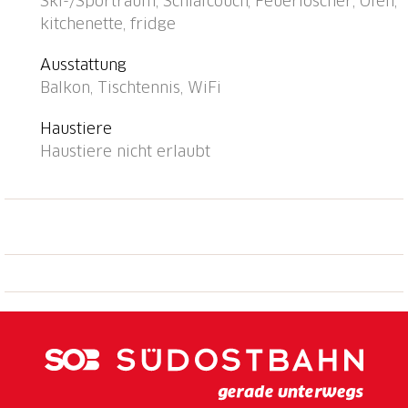
Ski-/Sportraum, Schlafcouch, Feuerlöscher, Ofen,
"Arosa" 1 km. Skisportanlagen, Skipisten,
kitchenette, fridge
Schlittelbahn 500 m. Hauslieferdienst möglich.
Schöne Wanderwege direkt vor dem Haus. Achtung:
Ausstattung
beschränkte Anzahl Parkmöglichkeiten! Parkplatz
Balkon, Tischtennis, WiFi
oder Garagenplatz müssen zwingend vorgängig
beim Schlüsselhalter reserviert werden: Parkplatz
Haustiere
CHF 5.00/Tag, überdachter Parkplatz CHF 8.00/Tag,
Haustiere nicht erlaubt
Garagenplatz CHF 16.00/Tag, zahlbar vor Ort.
Aufenthaltsraum mit Internetanschluss (WiFi).
Skiabonnements sind an der Rezeption erhältlich.