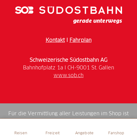
Kontakt
I
Fahrplan
Schweizerische Südostbahn AG
www.sob.ch
Für die Vermittlung aller Leistungen im Shop ist
die Swiss Booking AG verantwortlich.
Reisen
Freizeit
Angebote
Fanshop