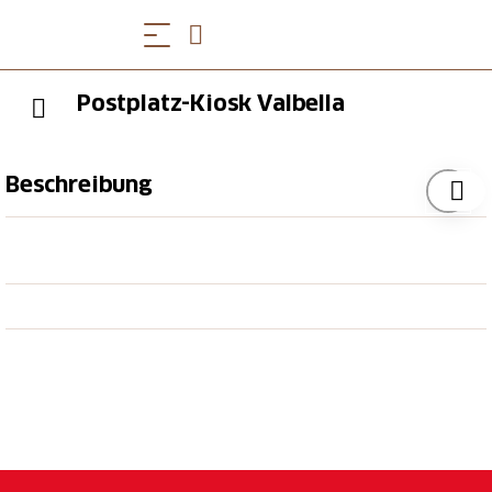
Postplatz-Kiosk Valbella
Beschreibung
Im Postplatz-Kiosk erhalten Sie als Take away
leckeren Thai food und diverse Snacks.