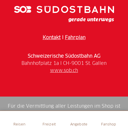
bestimmt für einen längeren Aufenthalt genügend
Ausflugsmöglichkeiten.
Kontakt
I
Fahrplan
Schweizerische Südostbahn AG
www.sob.ch
Für die Vermittlung aller Leistungen im Shop ist
die Swiss Booking AG verantwortlich.
Reisen
Freizeit
Angebote
Fanshop