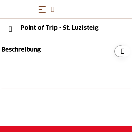
Point of Trip - St. Luzisteig
Beschreibung
Hier haben wir einen interessanten historischen
Punkt gefunden. Unweit befindet sich der
Waffenplatz St. Luzisteig, Militärmuseum Sankt
Luzisteig, die Festung St. Luzisteig. Ein
wunderschönes Wandergebiet, sehr naturbelassen
und auch das Heididorf ist nur wenige Fahrminuten
entfernt. Uns hat der Platz sehr gut gefallen, das
Panoramarestaurant, mit dem herrlichen Ausblick
und der Truppenübungsplatz mit den Panzern, hat
uns sehr beeindruckt. Ein sehenswerter Platz und