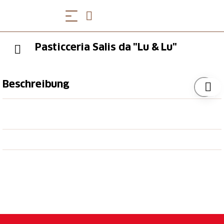
Pasticceria Salis da "Lu & Lu"
Beschreibung
Von Juli bis Oktober gibt es feine Gerichte aus dem
Sommermenü. Besonders zu empfehlen ist das
Kastanieneis.
Die Hausspezialität ist die Kastanien Torte,
Gewinnerin der Silbermedaille beim swiss bakery
trophy 2006. Die Nusstorte hat im Jahr 2008 die
Goldmedaille gewonnen.
Kastanienfestival