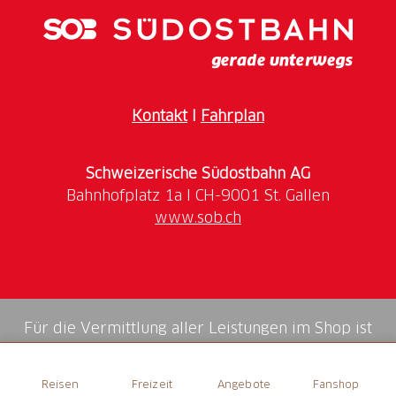
Während des Rahmenprogramms des jährlichen
Festival della Castagna im Oktober, können
zahlreiche lokale Kastanienspezialitäten degustiert
werden. Z.B. Kuchen, Eis, Kekse, Nudeln, Likör und
Bier.
Kontakt
I
Fahrplan
Schweizerische Südostbahn AG
www.sob.ch
Für die Vermittlung aller Leistungen im Shop ist
die Swiss Booking AG verantwortlich.
Reisen
Freizeit
Angebote
Fanshop