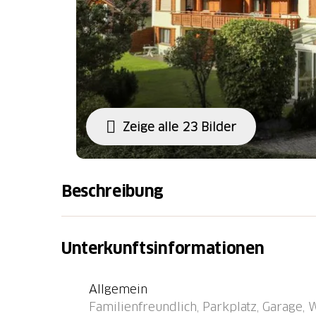
Zeige alle 23 Bilder
Beschreibung
Klosters: Kinderfreundliches, gemütliches, r
1'205 m.ü.M.. Am Ortsrand, 1.2 km vom Zent
Unterkunftsinformationen
Lage, 700 m vom Skigebiet. Zur Mitbenutzun
Zentralheizung, Waschmaschine, Wäschetroc
Allgemein
Wohnungsreinigung möglich (extra). Im Win
Familienfreundlich, Parkplatz, Garage,
Haus. Supermarkt 700 m, Restaurant 100 m, 