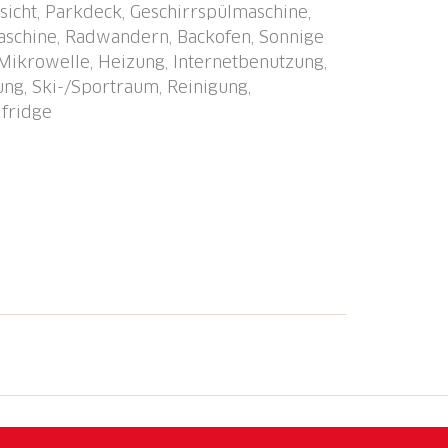
gsicht, Parkdeck, Geschirrspülmaschine,
Loch) 3.1 km, Tennis 500 m, Tennishalle 1.2
aschine, Radwandern, Backofen, Sonnige
Bergeisenbahn 700 m, Skischule 30 m.
 Mikrowelle, Heizung, Internetbenutzung,
adrisa 700 m, Parsenn 1.2 km. Bekannte
ung, Ski-/Sportraum, Reinigung,
Davosersee 13 km. Objekt geeignet für 5
 fridge
en am Ferienhaus möglich.