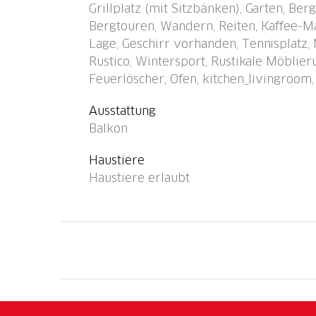
Grillplatz (mit Sitzbänken), Garten, Ber
Dorf" 600 m, Freibad 1.5 km. Golfplatz (18 
Bergtouren, Wandern, Reiten, Kaffee-M
km, Minigolf 350 m, Sportzentrum 1.2 km, 
Lage, Geschirr vorhanden, Tennisplatz,
Bekannte Skigebiete sind gut erreichbar: M
Rustico, Wintersport, Rustikale Möblier
Seen in der Umgebung sind gut erreichbar: 
Feuerlöscher, Ofen, kitchen_livingroom,
Erwachsene. Bitte beachten: Be- und Entlad
Ausstattung
Balkon
Haustiere
Haustiere erlaubt