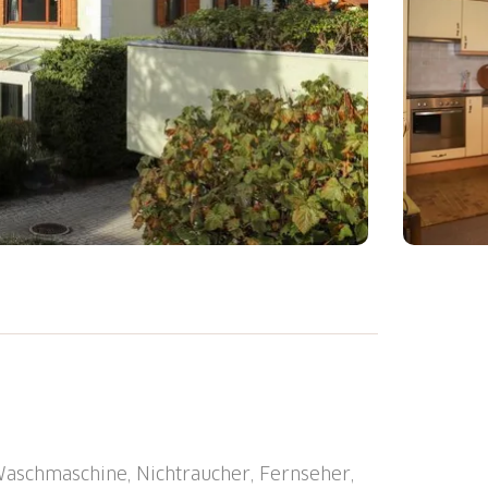
ustikales Mehrfamilienhaus "Casa Parnier",
rum von Klosters Platz, ruhige, sonnige
g: Garten mit Rasen. Im Hause: Skiraum,
kner (zur Mitbenutzung).
ter 4x4 empfohlen. Einzelgarage beim
 Waschmaschine, Nichtraucher, Fernseher,
Bushaltestelle 50 m, Bahnstation "Klosters