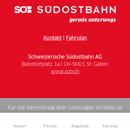
Kontakt
I
Fahrplan
Schweizerische Südostbahn AG
www.sob.ch
Für die Vermittlung aller Leistungen im Shop ist
die Swiss Booking AG verantwortlich.
Reisen
Freizeit
Angebote
Fanshop