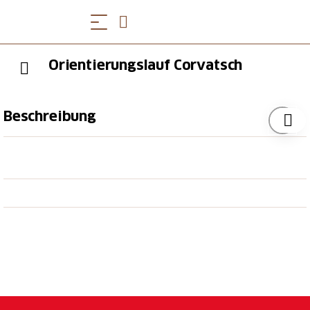
Orientierungslauf Corvatsch
Beschreibung
Von Anfang Juli bis Ende August befinden sich auf
dem Corvatsch 15 OL-Posten. Es handelt sich um
ganz normale OL-Posten ohne fixe Installation und
ohne Zeitmessung. Das Trainingsgebiet befinden sich
auf über 2000 Meter über Meer, weshalb es sich
optimal als Höhentraining eignet. Sie starten direkt
an der Mittelstation der Corvatsch Bahn.