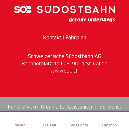
Kontakt
I
Fahrplan
Schweizerische Südostbahn AG
www.sob.ch
Für die Vermittlung aller Leistungen im Shop ist
die Swiss Booking AG verantwortlich.
Reisen
Freizeit
Angebote
Fanshop