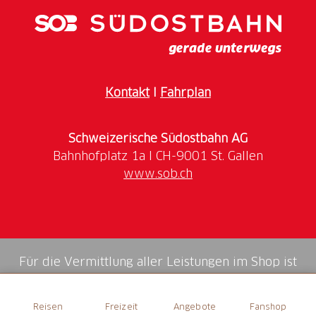
Kontakt
I
Fahrplan
Schweizerische Südostbahn AG
www.sob.ch
Für die Vermittlung aller Leistungen im Shop ist
die Swiss Booking AG verantwortlich.
Reisen
Freizeit
Angebote
Fanshop