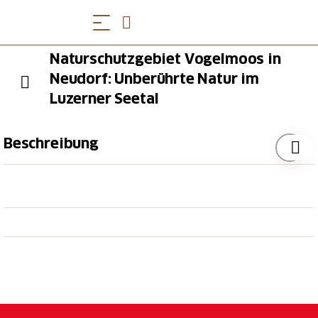
Naturschutzgebiet Vogelmoos in
Neudorf: Unberührte Natur im
Luzerner Seetal
Beschreibung
Ein kleines Naturparadies mitten im Wald
Zwischen Römerswil und Neudorf befindet sich ein
geschützter Wald mit einer von Hecken
abgeschlossenen Waldeinbuchtung, die Teiche,
Wassergräben, Feuchtwiesen, Hochstaudenfluren und
Grossseggenried umfasst. Die grossen Weiher
werden von mehr als 20 Libellenarten bewohnt,
darunter die Grosse und Kleine Granatauge sowie die
Falkenlibelle. Auch Wasser- und Grasfrösche,