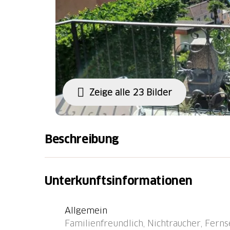
Zeige alle 23 Bilder
Beschreibung
Ronco sopra Ascona 6 km von Ascona: Kleine
Vecchio". Im Ortsteil Nucleo,Ronco s. Ascona
Unterkunftsinformationen
m Treppenweg (50 Stufen) bis zum Haus. Öf
Strasse extra. Lebensmittelgeschäft 250 m,
Allgemein
Bushaltestelle "Ronco, Posta" 1.4 km, Bahns
Familienfreundlich, Nichtraucher, Fernse
Ronco" 2.2 km, Thermalbad "Thermali e Sali