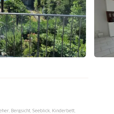
s, freistehendes Dreifamilienhaus "Mulino
, ruhige, sonnige Lage, 2 km vom See. 250
fentliche Parkplätze 250 m auf der
 Supermarkt 6 km, Restaurant 400 m,
tation "SBB-CFF Locarno" 9 km, Fähre "Porto
her, Bergsicht, Seeblick, Kinderbett,
ne, Locarno" 9.5 km, Badesee "Lago