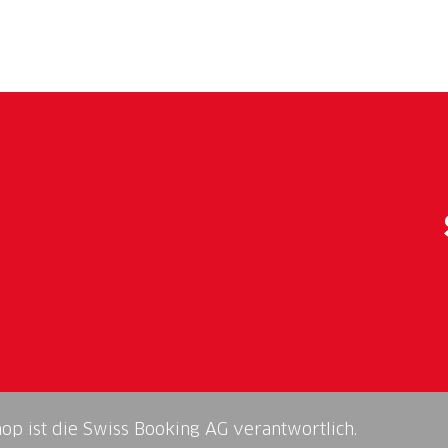
smittel
kturen
gementsysteme
ssysteme
hmen
ner
hop ist die Swiss Booking AG verantwortlich.