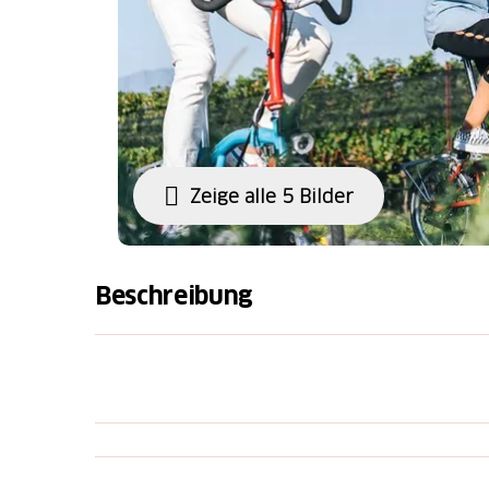
Zeige alle 5 Bilder
Beschreibung
Mobilità2.zero entsteht aus den Erfahrungen
der Bürger entsprechen, die sich effizient
wissen, dass wir die Ursache der Probleme s
richtigen Verkehrsmittel genutzt werden, mit
neuen Mobilitätskultur kann jeder leicht di