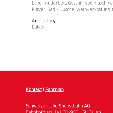
Lage, Kinderbett, Geschirrspülmaschine
Player, Bad / Dusche, Weinverkostung, 
Ausstattung
Balkon
Kontakt
I
Fahrplan
Schweizerische Südostbahn AG