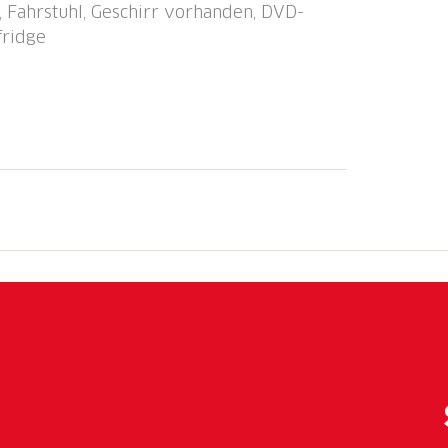
, Fahrstuhl, Geschirr vorhanden, DVD-
fridge