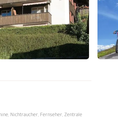
le "Adelboden, Dorf Sillerenbahn" 0.2 km,
lensee (See)" 23.4 km.
ine, Nichtraucher, Fernseher, Zentrale