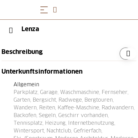
Lenza
Beschreibung
Komfortables Appartementhaus "Lenza", Baujahr
Unterkunftsinformationen
1970. Im Ort, 110 m vom Zentrum von Davos Platz,
exzellente Lage: Absolut zentral und dennoch ruhig,
Allgemein
verkehrsberuhigte Zone. Zur Mitbenutzung:
Parkplatz, Garage, Waschmaschine, Fernseher,
Grundstück (eingezäunt), Garten (eingezäunt),
Garten, Bergsicht, Radwege, Bergtouren,
Liegewiese (eingezäunt). Im Hause: Skiraum,
Wandern, Reiten, Kaffee-Maschine, Radwandern,
Zentralheizung, Waschmaschine (extra),
Backofen, Segeln, Geschirr vorhanden,
Wäschetrockner (extra). Zufahrt bis zum Haus. Im
Tennisplatz, Heizung, Internetbenutzung,
Winter 4x4 empfohlen. Parkplatz. Einkaufsgeschäft,
Wintersport, Nachtclub, Gefrierfach,
Lebensmittelgeschäft, Supermarkt 100 m, Restaurant