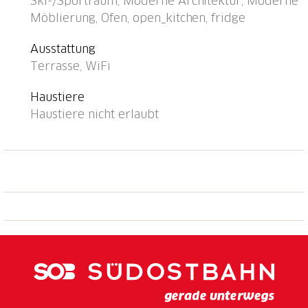
Ski-/Sportraum, Moderne Architektur, Moderne
50 m, Zentrum zu Fuss in 3 Minuten erreichbar,
Möblierung, Ofen, open_kitchen, fridge
Bushaltestelle "Davos Postplatz" 110 m, Hallenbad
2.5 km, See Davoser See 4.7 km. Golfplatz (18 Loch)
Ausstattung
3 km, Tennis 2 km, Reitstall 4.5 km, Luftseilbahn 400
Terrasse, WiFi
m, Bergeisenbahn, Skilift 500 m, Skisportanlagen 400
m, Skiverleih 300 m, Skibushaltestelle 100 m,
Haustiere
Skischule 500 m, Schlittelbahn 5 km, Langlaufloipe
Haustiere nicht erlaubt
400 m, Eisfeld 200 m, Kinderspielplatz 800 m.
Bekannte Skigebiete sind gut erreichbar: Jakobshorn
400 m, Parsenn 3.5 km, Rinerhorn 6.6 km.