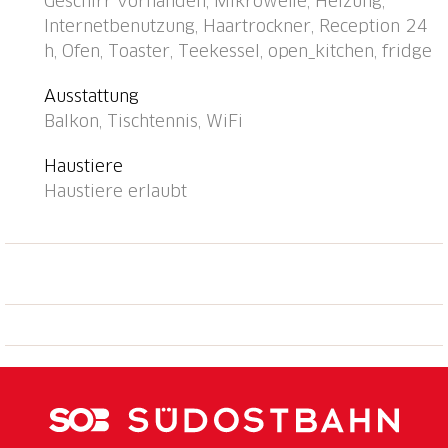
Geschirr vorhanden, Mikrowelle, Heizung,
Mitbenutzung), Trockenraum. Zufahrt bis zum Haus
Internetbenutzung, Haartrockner, Reception 24
(Bergstrasse). Im Winter bitte Schneeketten
h, Ofen, Toaster, Teekessel, open_kitchen, fridge
mitbringen, im Winter 4x4 empfohlen.
Gemeinschaftsgarage beim Haus, öffentliche
Ausstattung
Parkplätze 50 m extra. E-Ladestation.
Balkon, Tischtennis, WiFi
Lebensmittelgeschäft, Restaurant 500 m,
Bushaltestelle "Falera, Parcadi" 50 m, Hallenbad 2
Haustiere
km, Badesee "Laaxer See" 2 km. Golfplatz (18 Loch) 6
Haustiere erlaubt
km, Skilift, Sessellift, Skisportanlagen, Skipisten 900
m, Skibushaltestelle 50 m, Schlittelbahn 900 m,
Langlaufloipe 6 km, Eisfeld, Kinderspielplatz 500 m.
Nahe gelegene Sehenswürdigkeiten:
Ruinalta/Rheinschlucht 6 km, Baumwipfelpfad Laax 2
km. Bekannte Skigebiete sind gut erreichbar: Weisse
Arena Flims/Laax 900 m. Bekannte Seen in der
Umgebung sind gut erreichbar: Caumasee 6 km.
Wandergebiete: Unesco Welterbe Sardona,
Ruinalta/Rheinschlucht, Planetenlehrpfad Falera-