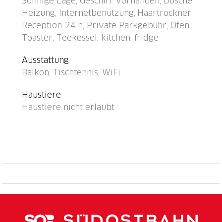
Sonnige Lage, Geschirr vorhanden, Dusche,
Mitbenutzung), Trockenraum. Zufahrt bis zum Haus
Heizung, Internetbenutzung, Haartrockner,
(Bergstrasse). Im Winter bitte Schneeketten
Reception 24 h, Private Parkgebühr, Ofen,
mitbringen, im Winter 4x4 empfohlen.
Toaster, Teekessel, kitchen, fridge
Gemeinschaftsgarage beim Haus, öffentliche
Parkplätze 50 m extra. E-Ladestation.
Ausstattung
Lebensmittelgeschäft, Restaurant 500 m,
Balkon, Tischtennis, WiFi
Bushaltestelle "Falera, Parcadi" 50 m, Hallenbad 2
km, Badesee "Laaxer See" 2 km. Golfplatz (18 Loch) 6
Haustiere
km, Skilift, Sessellift, Skisportanlagen, Skipisten 900
Haustiere nicht erlaubt
m, Skibushaltestelle 50 m, Schlittelbahn 900 m,
Langlaufloipe 6 km, Eisfeld, Kinderspielplatz 500 m.
Nahe gelegene Sehenswürdigkeiten:
Ruinalta/Rheinschlucht 6 km, Baumwipfelpfad Laax 2
km. Bekannte Skigebiete sind gut erreichbar: Weisse
Arena Flims/Laax 900 m. Bekannte Seen in der
Umgebung sind gut erreichbar: Caumasee 6 km.
Wandergebiete: Unesco Welterbe Sardona,
Ruinalta/Rheinschlucht, Planetenlehrpfad Falera-