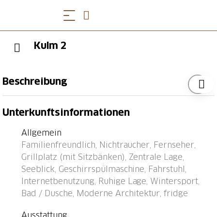
Kulm 2
Beschreibung
Bushaltestelle "Valbella, Canols" 0.2 km, Bahnstation
Unterkunftsinformationen
"Tiefencastel" 9.2 km, Fähre "Chastè" 38.3 km.
Allgemein
Familienfreundlich, Nichtraucher, Fernseher,
Grillplatz (mit Sitzbänken), Zentrale Lage,
Seeblick, Geschirrspülmaschine, Fahrstuhl,
Internetbenutzung, Ruhige Lage, Wintersport,
Bad / Dusche, Moderne Architektur, fridge
Ausstattung