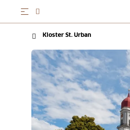
Kloster St. Urban