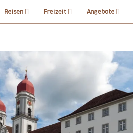
Reisen
Freizeit
Angebote