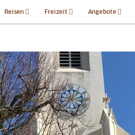
Reisen
Freizeit
Angebote