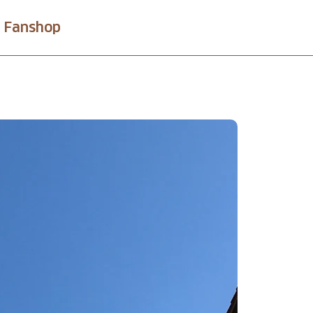
Fanshop