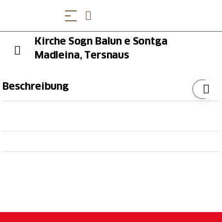
Kirche Sogn Balun e Sontga
Madleina, Tersnaus
Beschreibung
Die Kirche ist von 09.00 - 17.00 offen.
Die nach Nordosten gerichtete Anlage besteht aus
einem dreijochigen barocken Schiff ohne Kapellen
und einem dreiseitig geschlossenen Chor, der mit
einer Kombination aus Halbkuppel und
Kreuzgewölbe gedeckt ist. Der Turm mit den
Glocken steht an der Nordwestseite des Chors, wobei
die Aussenwand des Turms in der Verlängerung des
Kirchenschiffs verläuft.