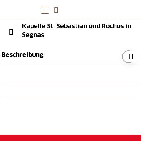
Kapelle St. Sebastian und Rochus in
Segnas
Beschreibung
Geschichte:
Das Datum der Gründung ist nicht
bekannt. Vielleicht hängt sie mit der Pestwelle
zusammen, die in den Jahren 1637/38 das Tavetsch
heimsuchte. Nach der Synopsis starben dort 1637 70
Personen. Um 1675-80 Renovation oder Umbau. Im
Jahre 1922 umfassende Restaurierung.
Baubeschreibung:
Die nach Westen gerichtete
Kapelle ist mit Tonnen überwölbt und verfügt über
einen dreiseitig geschlossenen Chor. Satteldach über
dem Chor, abgewalmt und von einem offenen