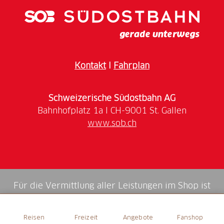
Dachreiter mit Spitzhelm bekrönt.
Altäre:
Der
Hochaltar ist ein bescheidener Holzaufbau, datiert
1678. Das Altarblatt zeigt den Gekreuzigten zwischen
St. Sebastian und Rochus. Die beiden Seitenaltäre
stimmen im Aufbau überein, datiert 1683. Das
Kontakt
I
Fahrplan
Altarblatt an der Evangelienseite stellt die St. Luzia
dar, um 1683. Das Bild des Altares an der
Epistelseite ist um 1620 entstanden. Drei geschnitzte
Schweizerische Südostbahn AG
Rokoko-Antependien.
Glocken:
Mit Inschriften, 1649.
www.sob.ch
Für die Vermittlung aller Leistungen im Shop ist
die Swiss Booking AG verantwortlich.
Reisen
Freizeit
Angebote
Fanshop