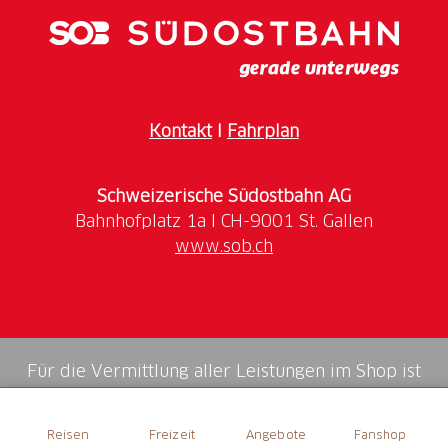
Sonn- und Feiertage geschlossen.
Kontakt
I
Fahrplan
Schweizerische Südostbahn AG
www.sob.ch
Für die Vermittlung aller Leistungen im Shop ist
die Swiss Booking AG verantwortlich.
Reisen
Freizeit
Angebote
Fanshop