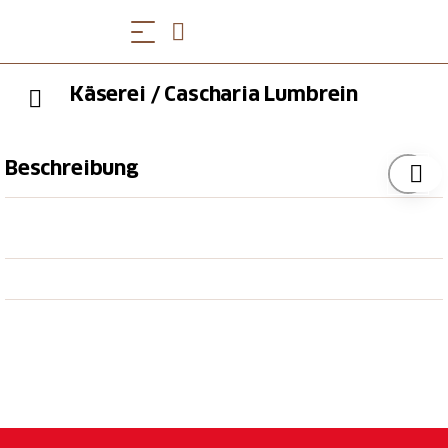
Käserei / Cascharia Lumbrein
Beschreibung
Die Bio-Käserei Lumbrein ist ein zeitgemäss
eingerichteter Familienbetrieb. Die BIO-Milch wird
von den Landwirten zweimal täglich in der Käserei
geliefert. Während der Sommermonate wird die
Milch durch die Milchpipeline direkt von der Alp
Staviala Vedra in die Käserei gepumpt. Aus der Bio-
Rohmilch wird Lumbreiner BIO-Käse, Bio-Butter, Bio-
Rahm, Ziger und Lumbreiner-Fondue her.
Öffnungszeiten