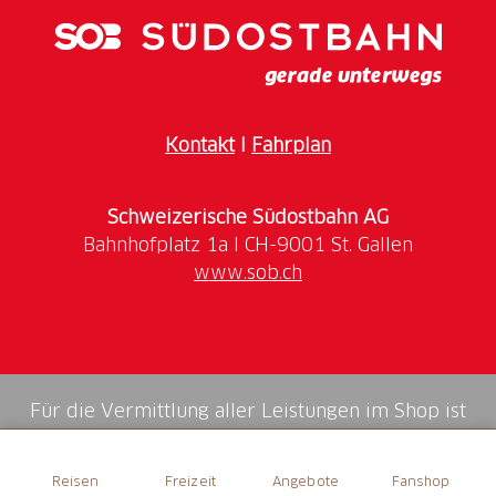
Kontakt
I
Fahrplan
Schweizerische Südostbahn AG
www.sob.ch
Für die Vermittlung aller Leistungen im Shop ist
die Swiss Booking AG verantwortlich.
Reisen
Freizeit
Angebote
Fanshop