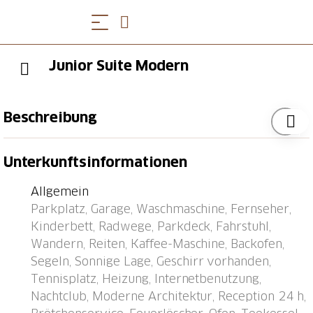
Junior Suite Modern
Beschreibung
Ascona: Modernes Haus "Palazzo Miralago", auf 4
Unterkunftsinformationen
Stockwerken, Baujahr 1960, renoviert. 22
Wohnungen im Ferienhaus. Oberhalb von Ascona,
Allgemein
400 m vom Zentrum von Ascona, im Bezirk Lago
Parkplatz, Garage, Waschmaschine, Fernseher,
Maggiore, ruhige, sonnige Lage am Hang, 400 m vom
Kinderbett, Radwege, Parkdeck, Fahrstuhl,
See. Im Hause: Empfang, Wireless LAN, Fahrstuhl,
Wandern, Reiten, Kaffee-Maschine, Backofen,
Einstellraum für Fahrräder, Zentralheizung,
Segeln, Sonnige Lage, Geschirr vorhanden,
Waschmaschine (extra), Wäschetrockner (zur
Tennisplatz, Heizung, Internetbenutzung,
Mitbenutzung, extra). Brötchenservice möglich.
Nachtclub, Moderne Architektur, Reception 24 h,
Parkplatz (beschränkte Anzahl, extra) auf dem