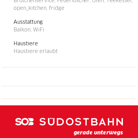
Brötchenservice, Feuerlöscher, Ofen, Teekessel,
Grundstück, Gemeinschaftsgarage (extra).
open_kitchen, fridge
Parkplatz/Garage nur für kleine - mittlere Fahrzeuge
geeignet. Maße: Höhe 205 cm Breite 220 cm.
Ausstattung
Einkaufsgeschäft 400 m, Lebensmittelgeschäft,
Balkon, WiFi
Supermarkt 600 m, Einkaufszentrum 1.4 km,
Bäckerei, Fußgängerzone 400 m, Zentrum zu Fuss in
Haustiere
10 Minuten erreichbar, Bushaltestelle "Ascona Centro
Haustiere erlaubt
(Bus Nr. 1)" 400 m, Bahnstation "SBB-CFF Locarno-
Muralto" 4.7 km, Sandstrand "Bagno Pubblico Ascona"
1.3 km, Badesee "Lago Maggiore" 1.3 km, See Lago
Maggiore 500 m. Golfplatz (18 Loch) 1 km, Tennis 1
km. Nahe gelegene Sehenswürdigkeiten: Madonana
del Sasso, Orselina, Locarno-Ascona, Ronco sopra
Ascona, Falconeria, Kamelienpark, Piazza Grande,
Castelli di Bellinzona, Monte Verità, Ascona, Brissago
Inseln. Bekannte Seen in der Umgebung sind gut
erreichbar: Lago Maggiore, Lago di Lugano, Lago di
Como, Lago di Orta. Wandergebiete: Monte Veritè,