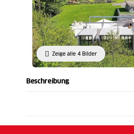
Zeige alle 4 Bilder
Beschreibung
Das internationale Zentrum für die Skulptur (
Peccia im oberen Maggiatal. Es öffnete sein
einzigartig in der Schweiz und zeichnet sic
respektvolle Beziehung zur majestätischen L
der begehrtesten Täler des Tessins.