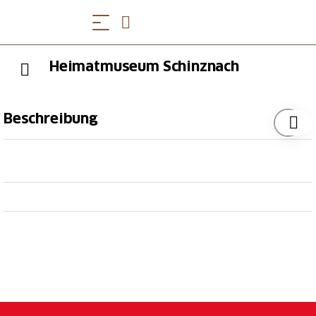
Heimatmuseum Schinznach
Beschreibung
Das Heimatmuseum Schinznach präsentiert, neben
Dauerausstellungen, jährlich neue
Sonderausstellungen zum Thema Schenkenbergertal.
Im Heimatmuseum Schinznach-Dorf werden seit
1961 historische Werkzeuge, Kunstwerke und
Dokumente liebevoll ausgestellt und beschrieben.
Ein besonderer Schwerpunkt liegt dabei auf der
traditionellen bäuerlich-ländlichen Kultur, die im
Schenkenbergertal bis ins 20. Jahrhundert hinein