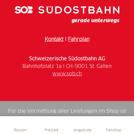
gelebt wurde. Aber das ist noch nicht alles: Aus der
Zeit der Dinosaurier, als das Schenkenbergertal noch
unter Wasser stand, ist eine Sammlung gut erhaltener
Fossilien von Seeigeln, Seesternen und anderen
Meerestieren ausgestellt.
Kontakt
I
Fahrplan
Schweizerische Südostbahn AG
www.sob.ch
Für die Vermittlung aller Leistungen im Shop ist
die Swiss Booking AG verantwortlich.
Reisen
Freizeit
Angebote
Fanshop