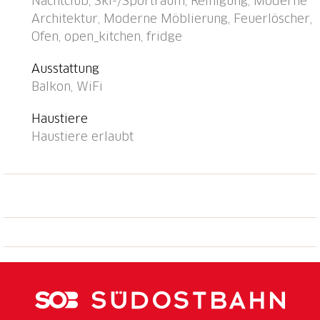
Nachtclub, Ski-/Sportraum, Reinigung, Moderne
Wohnungsreinigung möglich (extra).
Architektur, Moderne Möblierung, Feuerlöscher,
Gemeinschaftsgarage beim Haus. Einkaufsgeschäft,
Ofen, open_kitchen, fridge
Lebensmittelgeschäft, Supermarkt 500 m, Restaurant,
Bar 500 m, Bäckerei 500 m, Zentrum zu Fuss in 5
Ausstattung
Minuten erreichbar, Bushaltestelle "Postplatz",
Balkon, WiFi
Bahnstation "Davos Platz" 750 m, Park "Kurpark" 2.5
km, Hallenbad 2.5 km, See Davosersee 4.6 km.
Haustiere
Golfplatz (18 Loch) 2.7 km, Surfschule 5 km, Tennis
Haustiere erlaubt
1.6 km, Tennishalle 1.6 km, Reitstall 3.3 km,
Wanderwege ab Haus 200 m, Radweg, Skipisten 1
km, Skiverleih 500 m, Skibushaltestelle 500 m,
Skischule 1 km, Kinderskischule 1 km, Langlaufloipe
1 km, Eisfeld 1.7 km. Bekannte Skigebiete sind gut
erreichbar: Jakobshorn 1 km, Parsenn 3 km,
Rinerhorn 6.6 km. Der Besitzer akzeptiert keine
Gruppen. Der Besitzer akzeptiert keine
Jugendgruppen.