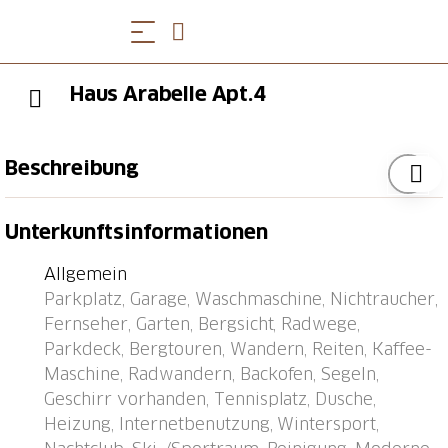
Haus Arabelle Apt.4
Beschreibung
Mehrfamilienhaus "Haus Arabelle", 1'560 m.ü.M.,
Unterkunftsinformationen
Baujahr 1964, renoviert im Jahre 2018. Im Ort, 700
m vom Zentrum von Davos Platz, ruhige Lage am
Allgemein
Hang, in einem Wohnquartier, 300 m vom Waldrand,
Parkplatz, Garage, Waschmaschine, Nichtraucher,
1 km vom Skigebiet, in einer Sackgasse. Zur
Fernseher, Garten, Bergsicht, Radwege,
Mitbenutzung: Garten (nicht eingezäunt). Im Hause:
Parkdeck, Bergtouren, Wandern, Reiten, Kaffee-
Einstellraum für Fahrräder, Skiraum, Zentralheizung,
Maschine, Radwandern, Backofen, Segeln,
Waschmaschine (extra), Wäschetrockner (zur
Geschirr vorhanden, Tennisplatz, Dusche,
Mitbenutzung, extra). Wäschewechsel (zusätzlich
Heizung, Internetbenutzung, Wintersport,
extra). Handtuchwechsel (zusätzlich extra).