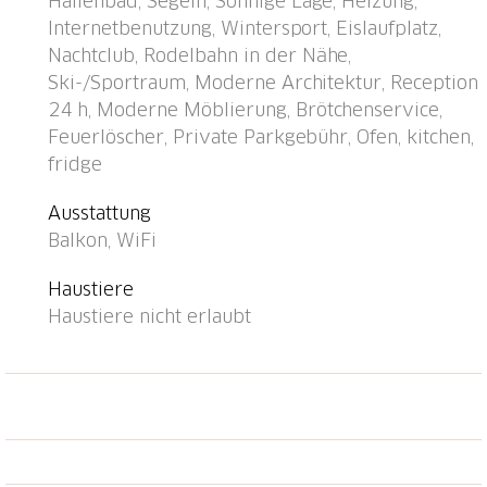
Hallenbad, Segeln, Sonnige Lage, Heizung,
m, Restaurant 300 m, Bushaltestelle, Bahnstation
Internetbenutzung, Wintersport, Eislaufplatz,
"Davos Dorf" 400 m, Hallenbad 1 km, Badesee 1 km.
Nachtclub, Rodelbahn in der Nähe,
Bergeisenbahn, Skisportanlagen, Skipisten, Skischule,
Ski-/Sportraum, Moderne Architektur, Reception
Schlittelbahn 1.5 km, Langlaufloipe, Eisfeld 300 m.
24 h, Moderne Möblierung, Brötchenservice,
Bekannte Skigebiete sind gut erreichbar: Parsenn
Feuerlöscher, Private Parkgebühr, Ofen, kitchen,
300 m, Jakobshorn 1.5 km. Das Appartementhaus
fridge
befindet sich oberhalb der Talstation der
Parsennbahn und verfügt über eine herrliche
Ausstattung
Aussicht. Parkplatz + Garage (Reservierung bei
Balkon, WiFi
Ankunft).
Haustiere
Haustiere nicht erlaubt