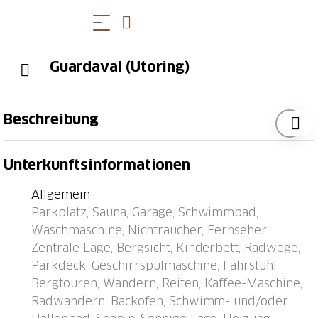
Guardaval (Utoring)
Beschreibung
Davos: Appartementhaus "Guardaval (Utoring)". Im
Unterkunftsinformationen
Ort, zentrale, ruhige, sonnige Lage am Hang, 1 km
vom See, 300 m vom Skigebiet. Zur Mitbenutzung:
Allgemein
Hallenbad. Im Hause: Empfang, Aufenthaltsraum mit
Parkplatz, Sauna, Garage, Schwimmbad,
TV, Wireless LAN, Sauna (extra). Spielzimmer,
Waschmaschine, Nichtraucher, Fernseher,
Fahrstuhl, Skiraum, Zentralheizung, Waschmaschine
Zentrale Lage, Bergsicht, Kinderbett, Radwege,
(zur Mitbenutzung). Brötchenservice und
Parkdeck, Geschirrspülmaschine, Fahrstuhl,
Getränkeservice. Schmale Zufahrt bis zum Haus.
Bergtouren, Wandern, Reiten, Kaffee-Maschine,
Parkplatz (überdacht, beschränkte Anzahl, extra),
Radwandern, Backofen, Schwimm- und/oder
Gemeinschaftsgarage (extra). Einkaufsgeschäft 300