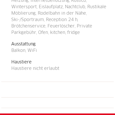
Heizung, Internetbenutzung, Rustico,
m, Restaurant 300 m, Bushaltestelle, Bahnstation
Wintersport, Eislaufplatz, Nachtclub, Rustikale
"Davos Dorf" 400 m, Hallenbad 1 km, Badesee 1 km.
Möblierung, Rodelbahn in der Nähe,
Bergeisenbahn, Skisportanlagen, Skipisten, Skischule,
Ski-/Sportraum, Reception 24 h,
Schlittelbahn 1.5 km, Langlaufloipe, Eisfeld 300 m.
Brötchenservice, Feuerlöscher, Private
Bekannte Skigebiete sind gut erreichbar: Parsenn
Parkgebühr, Ofen, kitchen, fridge
300 m, Jakobshorn 1.5 km. Das Appartementhaus
befindet sich oberhalb der Talstation der
Ausstattung
Parsennbahn und verfügt über eine herrliche
Balkon, WiFi
Aussicht. Parkplatz + Garage (Reservierung bei
Ankunft).
Haustiere
Haustiere nicht erlaubt