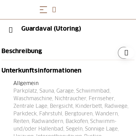
Guardaval (Utoring)
Beschreibung
Davos: Appartementhaus "Guardaval (Utoring)". Im
Unterkunftsinformationen
Ort, zentrale, ruhige, sonnige Lage am Hang, 1 km
vom See, 300 m vom Skigebiet. Zur Mitbenutzung:
Allgemein
Hallenbad. Im Hause: Empfang, Aufenthaltsraum mit
Parkplatz, Sauna, Garage, Schwimmbad,
TV, Wireless LAN, Sauna (extra). Spielzimmer,
Waschmaschine, Nichtraucher, Fernseher,
Fahrstuhl, Skiraum, Zentralheizung, Waschmaschine
Zentrale Lage, Bergsicht, Kinderbett, Radwege,
(zur Mitbenutzung). Brötchenservice und
Parkdeck, Fahrstuhl, Bergtouren, Wandern,
Getränkeservice. Schmale Zufahrt bis zum Haus.
Reiten, Radwandern, Backofen, Schwimm-
Parkplatz (überdacht, beschränkte Anzahl, extra),
und/oder Hallenbad, Segeln, Sonnige Lage,
Gemeinschaftsgarage (extra). Einkaufsgeschäft 300