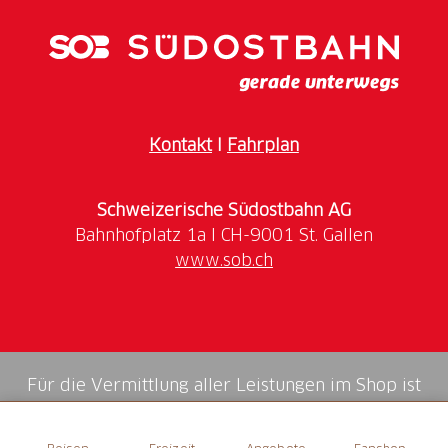
Kontakt
I
Fahrplan
Schweizerische Südostbahn AG
www.sob.ch
Für die Vermittlung aller Leistungen im Shop ist
die Swiss Booking AG verantwortlich.