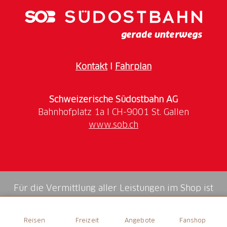
Von März bis Oktober täglich geöffnet.
November und Dezember jeweils Samstag und
Sonntag offen.
Kontakt
I
Fahrplan
Schweizerische Südostbahn AG
www.sob.ch
Für die Vermittlung aller Leistungen im Shop ist
die Swiss Booking AG verantwortlich.
Reisen
Freizeit
Angebote
Fanshop