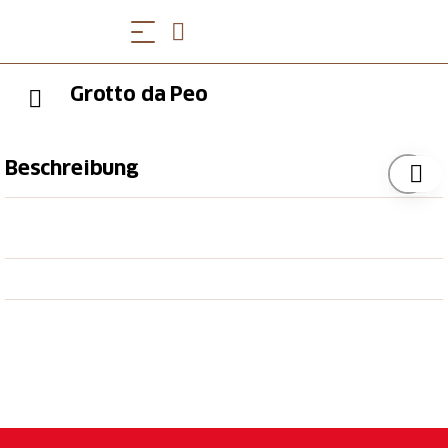
Grotto da Peo
Beschreibung
Es überzeugt mit einer fantastischen Aussicht auf den
Lago Maggiore, die von Tenero bis nach Luino reicht.
In familiärer Atmosphäre wird typische traditionelle
Hausmannskost aus der Region serviert. Hier werden
keine Wünsche offen gelassen. Auf Reservation
können auch spezielle Veranstaltungen organisiert
werden wie Hochzeiten, Kommunionen, Geburtstage,
etc.
Öffnungszeiten