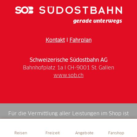
Öffnungszeiten
Die Grillstelle ist das ganze Jahr geöffnet.
Kontakt
I
Fahrplan
Schweizerische Südostbahn AG
www.sob.ch
Für die Vermittlung aller Leistungen im Shop ist
die Swiss Booking AG verantwortlich.
Reisen
Freizeit
Angebote
Fanshop