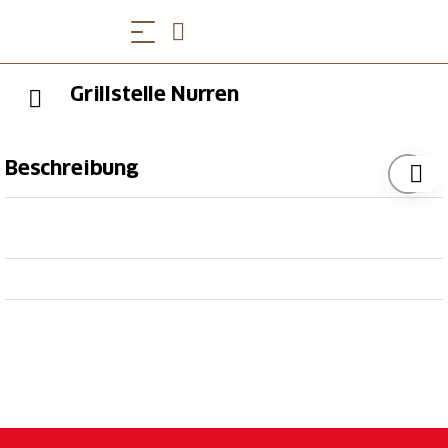
Grillstelle Nurren
Beschreibung
Die Grillstelle Nurren hat man eine wunderbare Sicht
über den Rhein zum Schwarzwald und hinab auf
Rekingen/CH und Reckingen/D, sowie zum
Marktflecken Bad Zurzach mit dem markanten Turm
bei der
Therme Zurzach
. Eine weitere Aussicht führt
zum Steinbruch Musital sowie das Solvay-Areal. Ein
perfekter Platz für eine kleine Pause zum Pinknicken
während einer Wanderung oder für gemütliche
Stunden mit Grillieren.