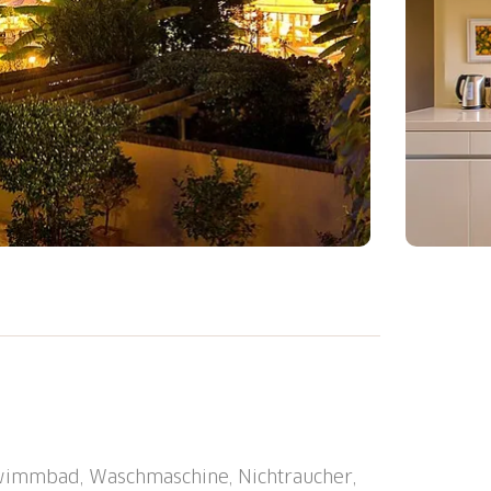
ino", auf 2 Stockwerken. Am Ortsrand, 1.5
e Lage, 400 m vom See, in einer
nt), gepflegter Garten mit Rasen und
kig beheizt (10 x 20 m, 100 - 250 cm tief,
mit Innentreppe. Kinderbecken,
hwimmbad, Waschmaschine, Nichtraucher,
Restaurant, Frühstücksraum, Sauna,