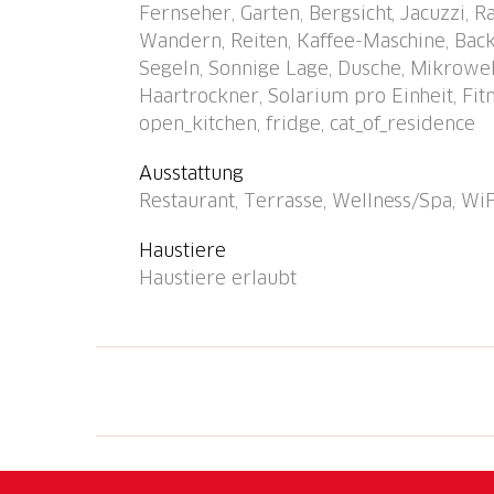
Fernseher, Garten, Bergsicht, Jacuzzi,
Fitnessraum, Massage, Dampfbad, Solarium, S
Wandern, Reiten, Kaffee-Maschine, Ba
Zufahrt bis zum Haus. Parkplatz, Gemeinscha
Segeln, Sonnige Lage, Dusche, Mikrowel
Lebensmittelgeschäft 1.5 km, Supermarkt 1.
Haartrockner, Solarium pro Einheit, Fi
"Ascona, Fiume Maggia" 1.7 km, Bahnstation
open_kitchen, fridge, cat_of_residence
"Bagno Publico Ascona" 800 m, Kieselstrand
Loch) 800 m, Minigolf 1.5 km, Kinderspielp
Ausstattung
Umgebung sind gut erreichbar: Lago Maggior
Restaurant, Terrasse, Wellness/Spa, WiF
der Reception anzumelden. Das Hotel Giard
25.Oktober bis Ende März geschlossen.
Haustiere
Haustiere erlaubt