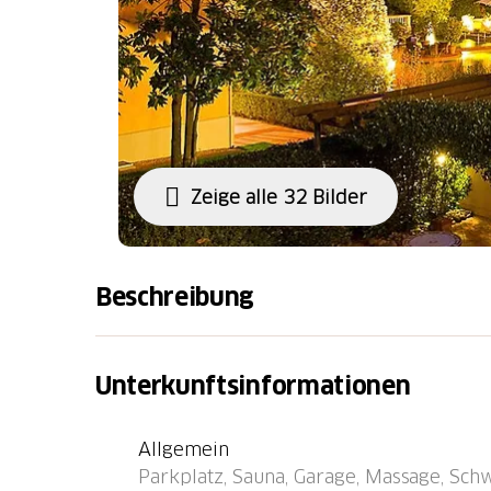
Zeige alle 32 Bilder
Beschreibung
Ascona: Schöne, komfortable Residenz "Giard
km vom Zentrum von Ascona, ruhige, sonnig
Unterkunftsinformationen
Sackgasse. Zur Mitbenutzung: Park (eingezäu
Pflanzen, Liegewiese, Teich, Schwimmbad ec
Allgemein
saisonale Verfügbarkeit: 30.Apr. - 15.Okt.) 
Parkplatz, Sauna, Garage, Massage, Sc
Aussendusche, Gartenmöbel. In der Anlage: 