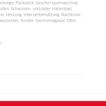
 Radwege, Parkdeck, Geschirrspülmaschine,
prudelbad (alles extra), Zentralheizung.
ckofen, Schwimm- und/oder Hallenbad,
ftsgarage. Einkaufsgeschäft 1.5 km,
le, Heizung, Internetbenutzung, Nachtclub,
5 km, Bäckerei 1 km, Bushaltestelle
tnesscenter, Kinder-Swimmingpool, Ofen,
 "Locarno Muralto" 4 km, Sandstrand
 500 m. Sporthafen 500 m, Golfplatz (18
latz 800 m. Bekannte Seen in der
e 400 m. ,Wir bitten die Gäste sich bei
i
ino ist in den Wintermonaten vom