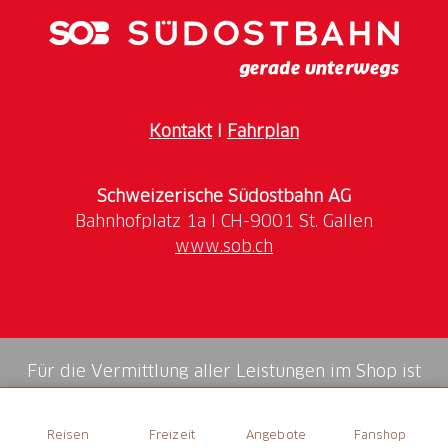
Kontakt
I
Fahrplan
Schweizerische Südostbahn AG
www.sob.ch
Für die Vermittlung aller Leistungen im Shop ist
die Swiss Booking AG verantwortlich.
Reisen
Freizeit
Angebote
Fanshop