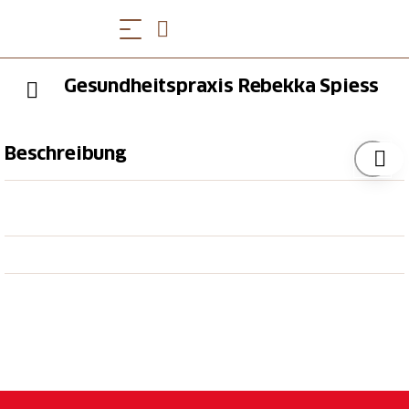
Gesundheitspraxis Rebekka Spiess
Beschreibung
Haben Sie Schmerzen, leiden Sie unter
Verspannungen, fühlen Sie sich unausgeglichen, sind
Sie im Stress? Oder möchten Sie sich einfach wieder
einmal etwas Gutes tun? Dann habe ich genau das
Richtige für Sie.