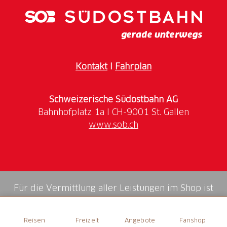
Anlässe bis ca. 30 Personen.
Extras
W-LAN, Gratisparkplätze
Kontakt
I
Fahrplan
Öffnungszeiten, Preise und alle weiteren
Informationen:
Schweizerische Südostbahn AG
www.avrona.ch
www.sob.ch
Für die Vermittlung aller Leistungen im Shop ist
die Swiss Booking AG verantwortlich.
Reisen
Freizeit
Angebote
Fanshop