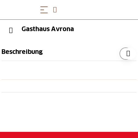
Gasthaus Avrona
Beschreibung
Das Gasthaus ist ein Saisonbetrieb. Mittags eine
kleine Karte mit regionalen Köstlichkeiten
abgestimmt mit saisonalen Produkten. Verlockendes
von unserem Kuchentisch am Nachmittag.
Beobachten Sie beim Apéro auf der schönen
Terrasse die Gämsen. Abends geöffnet für Hotel- und
auswärtige Gäste (auf Voranmeldung). Lassen Sie sich
vom täglich wechselnden und frisch zubereiteten 4
Gänge Abendmenu (kein à la carte-Service)
überraschen. Stimmungsvoller Rahmen für Ihre