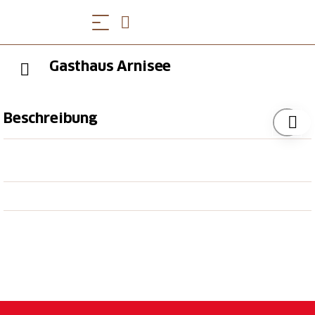
Gasthaus Arnisee
Beschreibung
Das Gasthaus Arnisee steht an ruhiger Lage neben
dem Arnisee. Serviert wird dir sehr gute bürgerliche
Küche. Auf der Sonnenterrasse hast du einen
imposanten Ausblick auf die Urner Bergwelt.