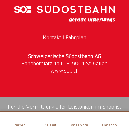
Kontakt
I
Fahrplan
Schweizerische Südostbahn AG
www.sob.ch
Für die Vermittlung aller Leistungen im Shop ist
die Swiss Booking AG verantwortlich.
Reisen
Freizeit
Angebote
Fanshop