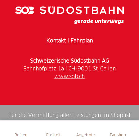
Work-Life-Balance erleben .
Öffnungszeiten
Nur in der Wintersaison geöffnet.
Kontakt
I
Fahrplan
Schweizerische Südostbahn AG
www.sob.ch
Für die Vermittlung aller Leistungen im Shop ist
die Swiss Booking AG verantwortlich.
Reisen
Freizeit
Angebote
Fanshop