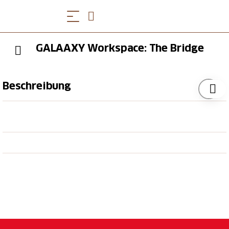
GALAAXY Workspace: The Bridge
Beschreibung
Arbeiten Sie dort, wo andere Urlaub machen. LAAX
nimmt sich diesen Vorsatz zu Herzen und bietet den
ersten offenen Arbeitsplatz auf dem Crap Sogn Gion
an. Dieser himmlische Arbeitsplatz namens The
Bridge befindet sich im zweiten Stock des GALAAXY.
Das Besondere daran: Gäste können direkt vom
Schreibtisch auf die Skier oder das Snowboard
steigen, beim Powderrun oder einer Runde im
Snowpark Blockaden lösen, mit vielen neuen Ideen
wieder an die Arbeit kommen und so die perfekte