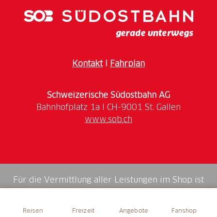
Kontakt
I
Fahrplan
Schweizerische Südostbahn AG
www.sob.ch
Für die Vermittlung aller Leistungen im Shop ist
die Swiss Booking AG verantwortlich.
Reisen
Freizeit
Angebote
Fanshop