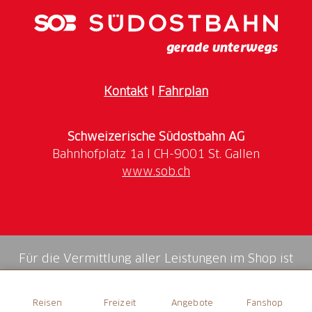
Fotospot Interlaken, Höhematte
Fotospot Niederhorn
Fotospot Niesen
Fotospot Schloss Hünegg
Kontakt
I
Fahrplan
Fotospot Spiez
Fotospot St. Beatus-Höhlen
Fotospot Thun
Schweizerische Südostbahn AG
Öffnungszeiten
www.sob.ch
Bitte die Öffnungszeiten der jeweiligen Ausflugsziele
beachten
Für die Vermittlung aller Leistungen im Shop ist
die Swiss Booking AG verantwortlich.
Reisen
Freizeit
Angebote
Fanshop