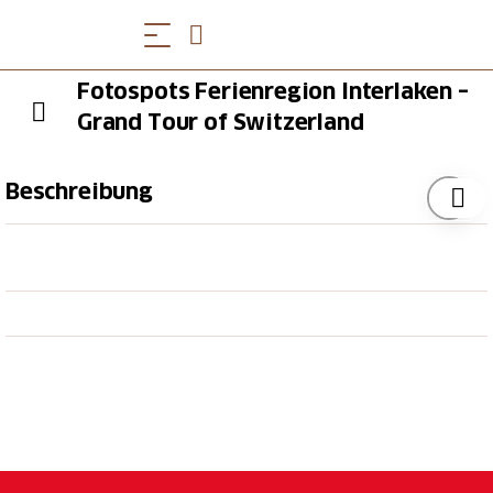
Fotospots Ferienregion Interlaken –
Grand Tour of Switzerland
Beschreibung
Eine Vielzahl an
Fotospots
säumen den Weg der
Grand Tour of Switzerland
. Einige davon findest du
in der Ferienregion Interlaken. Schnapp dir deine
Kamera und lasse dich mit dem Foto-Point inmitten
traumhafter Kulissen fotografieren.
Entdecke die Fotospots der Grand Tour of
Switzerland rund um den Thunersee & Brienzersee:
Fotospot Ballenberg