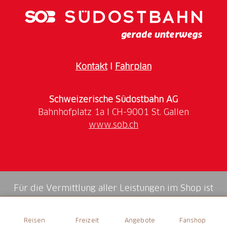
Kontakt
I
Fahrplan
Schweizerische Südostbahn AG
www.sob.ch
Für die Vermittlung aller Leistungen im Shop ist
die Swiss Booking AG verantwortlich.
Reisen
Freizeit
Angebote
Fanshop