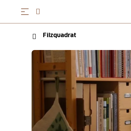
Filzquadrat