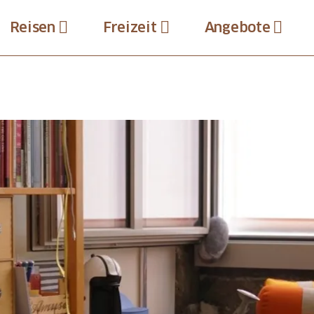
Reisen
Freizeit
Angebote