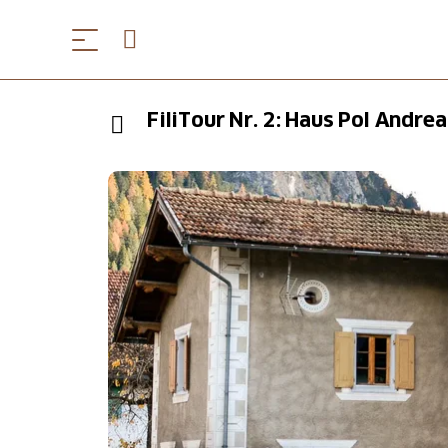
FiliTour Nr. 2: Haus Pol Andrea