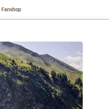
Fanshop