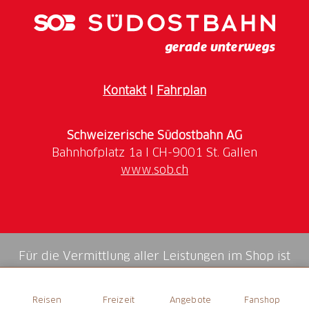
1 Feuerstelle
Rost vorhanden
Zwei Sitzbänke
Es ist kein Brennholz vorhanden. Bitte allfällige
Kontakt
I
Fahrplan
Weisungen z.B. bezüglich Waldbrandgefahr beachten.
Schweizerische Südostbahn AG
www.sob.ch
Für die Vermittlung aller Leistungen im Shop ist
die Swiss Booking AG verantwortlich.
Reisen
Freizeit
Angebote
Fanshop