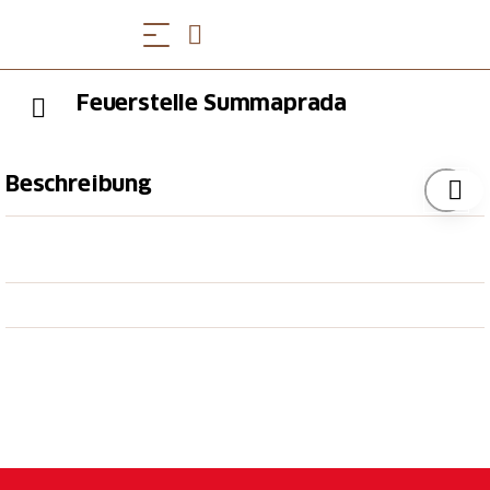
Feuerstelle Summaprada
Beschreibung
Die Feuerstelle liegt praktisch gelegen, auf mehrere
Wanderrouten an der Weggabelung Mathon-Dros
und Lohn-Dros. Ein kleines Bächlein fliesst hindurch
(baden erlaubt). Die Zufahrt ist auch mit dem PW
möglich. Ab Lohn fährt man Richtung Bergrestaurant
Orta und folgt dieser Strasse bis zur nächsten
Weggabelung. Dort befindet sich die Feuerstelle.
Ausstattung