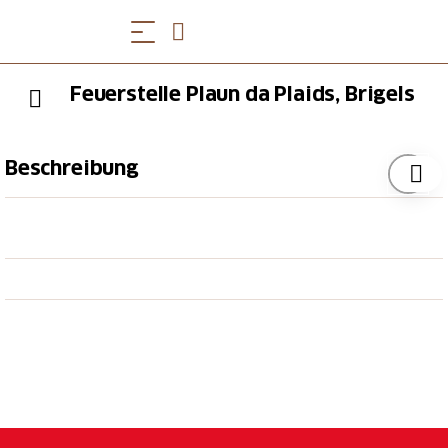
Feuerstelle Plaun da Plaids, Brigels
Beschreibung
Die Feuerstelle Plaun da Plaids liegt 1540 m ü. M. 5.5
km westlich von Brigels, auf Wiesen-Plateau am
Waldrand, in der Nähe vom Aussichtspunkt Grep da
Plaids. Eine mögliche Wanderroute welche an der
Feuerstelle vorbei führt, ist von Brigels Richtung Alp
da Schlans.
Die Feuerstelle kann ca. Mitte Mai bis Ende Oktober
genutzt werden. Bitte allfällige Weisungen z.B.
bezüglich Waldbrandgefahr beachten.