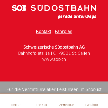
Kontakt
I
Fahrplan
Schweizerische Südostbahn AG
www.sob.ch
Für die Vermittlung aller Leistungen im Shop ist
die Swiss Booking AG verantwortlich.
Reisen
Freizeit
Angebote
Fanshop