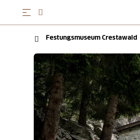
Festungsmuseum Crestawald