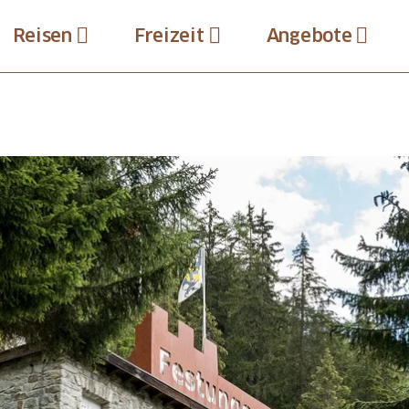
Reisen
Freizeit
Angebote