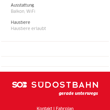
Wärme im Winter. WLAN-Anschluss vorhanden. Vor
Ausstattung
dem Chalet befinden sich Parkmöglichkeiten für zwei
Balkon, WiFi
Autos. Long-Stay-Ermässigungen ab 2 Wochen
verhandelbar. Bushaltestelle "Pany, Hadereggstrasse"
Haustiere
0.4 km, Bahnstation "Küblis" 2.1 km, Fähre
Haustiere erlaubt
"Walenstadt (See)" 41.4 km.
Kontakt
I
Fahrplan