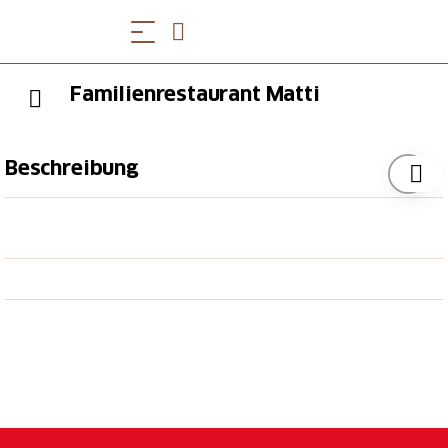
Familienrestaurant Matti
Beschreibung
Direkt an der Mittelstation des Gütsch-Express
befindet sich das Familienrestaurant Matti. Hier lädt
die Bärenhöhle von Matti zum Spielen und
Verweilen ein. Für die kleinen Pistenhelden gibt es
kindergerechte Menüs. Auf der grossen Terrasse
geniessen die Grossen eine fantastische Aussicht über
das Urserental.