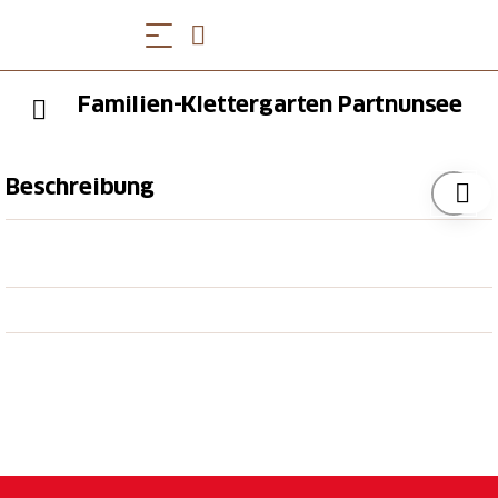
Familien-Klettergarten Partnunsee
Beschreibung
Anzahl Routen
28
Schwierigkeit
2b - 7b
Routenlänge
bis 12 m
Gestein