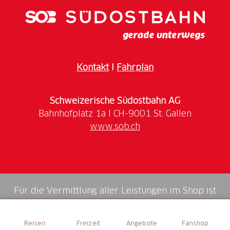
Kontakt
I
Fahrplan
Schweizerische Südostbahn AG
www.sob.ch
Für die Vermittlung aller Leistungen im Shop ist
die Swiss Booking AG verantwortlich.
Reisen
Freizeit
Angebote
Fanshop