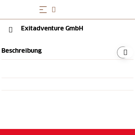
Exitadventure GmbH
Beschreibung
Die neue
Interaktive Stadtführung
in Rapperswil ist
eröffnet. Exitadventure kombiniert GPS-Geocaching
mit Live Escape Game und schafft euch eine
Interaktive Stadtführung. Ihr werdet hier im Bezug
auf die
Geschichte
von Rapperswil gefordert.
Löst
Rätsel
und
entdeckt
die
geheimen Ecken
und
Gegenstände
von der Rapperswiler Altstadt. Lernt
etwas über Rapperswil und deren Vorfahren. Liebe
Herausforderer, könnt Ihr unseren Vorfahren gerecht
werden!?