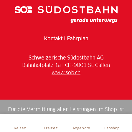
Kontakt
I
Fahrplan
Schweizerische Südostbahn AG
www.sob.ch
Für die Vermittlung aller Leistungen im Shop ist
die Swiss Booking AG verantwortlich.
Reisen
Freizeit
Angebote
Fanshop